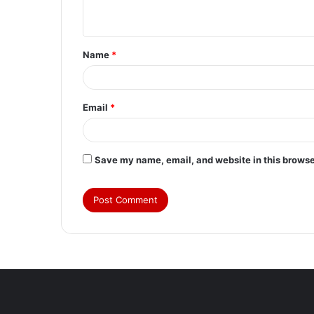
n
t
Name
*
*
Email
*
Save my name, email, and website in this browse