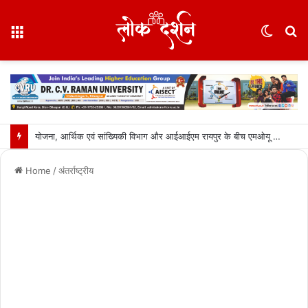
Menu
Switc
S
skin
fo
योजना, आर्थिक एवं सांख्यिकी विभाग और आईआईएम रायपुर के बीच एमओयू सुशासन, नीति निर्माण और साक्ष्य-आधारित निर्णय प्रणाली को मिलेगा बढ़ावा….
Home
/
अंतर्राष्ट्रीय