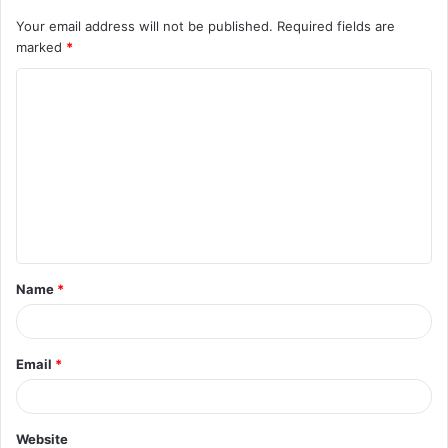
Your email address will not be published.
Required fields are
marked
*
C
o
m
m
e
n
t
Name
*
*
Email
*
Website