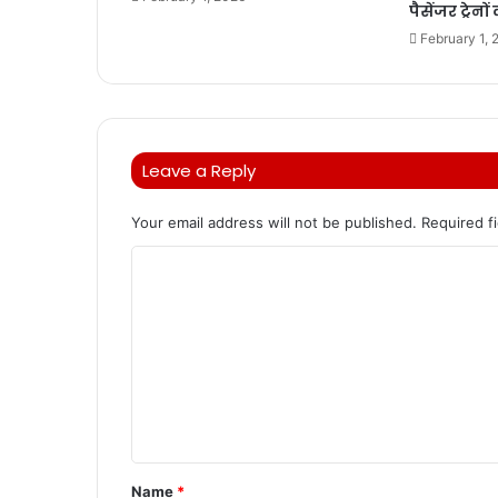
पैसेंजर ट्रेन
February 1, 
Leave a Reply
Your email address will not be published.
Required f
C
o
m
m
e
n
t
Name
*
*