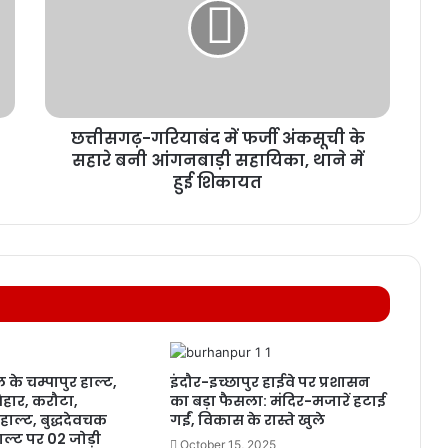
छत्तीसगढ़-गरियाबंद में फर्जी अंकसूची के
सहारे बनी आंगनबाड़ी सहायिका, थाने में
हुई शिकायत
 के चम्पापुर हाल्ट,
इंदौर-इच्छापुर हाईवे पर प्रशासन
हार, करौटा,
का बड़ा फैसला: मंदिर-मजारें हटाई
हाल्ट, बुद्धदेवचक
गईं, विकास के रास्ते खुले
ल्ट पर 02 जोड़ी
October 15, 2025