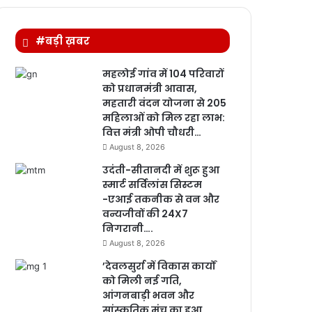
#बड़ी ख़बर
महलोई गांव में 104 परिवारों
को प्रधानमंत्री आवास,
महतारी वंदन योजना से 205
महिलाओं को मिल रहा लाभ:
वित्त मंत्री ओपी चौधरी…
August 8, 2026
उदंती-सीतानदी में शुरू हुआ
स्मार्ट सर्विलांस सिस्टम
-एआई तकनीक से वन और
वन्यजीवों की 24X7
निगरानी….
August 8, 2026
’देवलसुर्रा में विकास कार्यों
को मिली नई गति,
आंगनबाड़ी भवन और
सांस्कृतिक मंच का हुआ