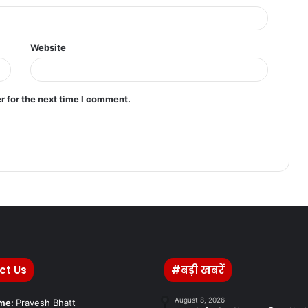
Website
r for the next time I comment.
ct Us
#बड़ी खबरें
August 8, 2026
ame:
Pravesh Bhatt