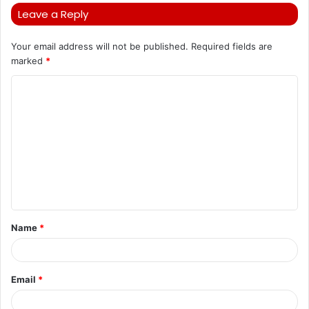
Leave a Reply
Your email address will not be published.
Required fields are
marked
*
C
o
m
m
e
n
t
Name
*
*
Email
*