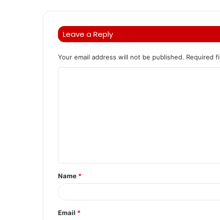
Leave a Reply
Your email address will not be published.
Required f
C
o
m
m
e
n
t
Name
*
*
Email
*