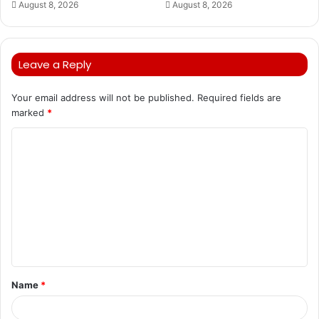
August 8, 2026
August 8, 2026
Leave a Reply
Your email address will not be published.
Required fields are
marked
*
C
o
m
m
e
n
t
Name
*
*