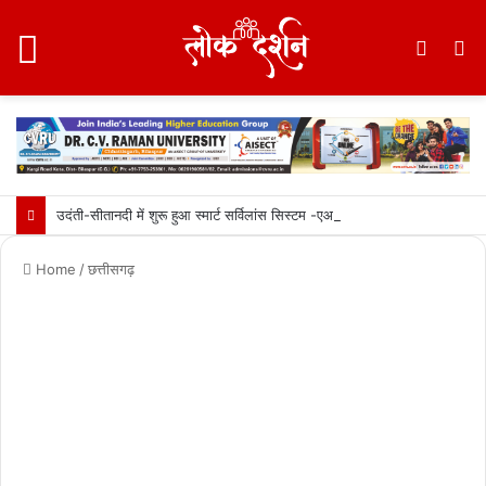
Menu
Switc
S
skin
fo
उदंती-सीतानदी में शुरू हुआ स्मार्ट सर्विलांस सिस्टम -एआई तकनीक से वन और वन्यजीवों की 24X7 निगरानी….
Home
/
छत्तीसगढ़