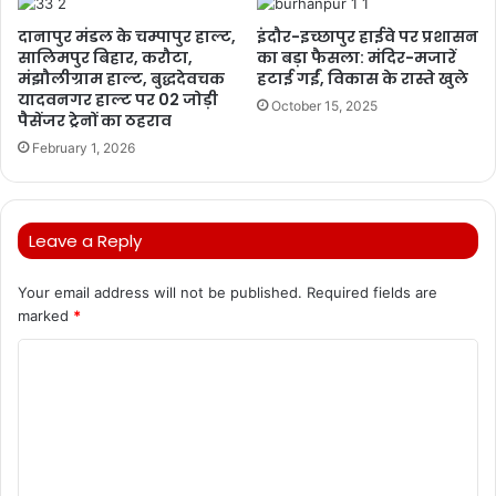
दानापुर मंडल के चम्पापुर हाल्ट,
इंदौर-इच्छापुर हाईवे पर प्रशासन
सालिमपुर बिहार, करौटा,
का बड़ा फैसला: मंदिर-मजारें
मंझौलीग्राम हाल्ट, बुद्धदेवचक
हटाई गईं, विकास के रास्ते खुले
यादवनगर हाल्ट पर 02 जोड़ी
October 15, 2025
पैसेंजर ट्रेनों का ठहराव
February 1, 2026
Leave a Reply
Your email address will not be published.
Required fields are
marked
*
C
o
m
m
e