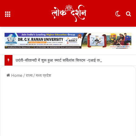
Menu
Switc
S
skin
fo
उदंती-सीतानदी में शुरू हुआ स्मार्ट सर्विलांस सिस्टम -एआई तकनीक से वन और वन्यजीवों की 24X7 निगरानी….
Home
/
राज्य
/
मध्य प्रदेश