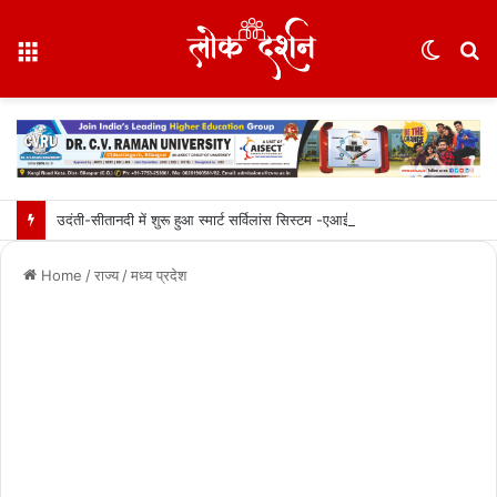
Menu
Switc
S
skin
fo
उदंती-सीतानदी में शुरू हुआ स्मार्ट सर्विलांस सिस्टम -एआई तकनीक से वन और वन्यजीवों की 24X7 निगरानी….
Home
/
राज्य
/
मध्य प्रदेश