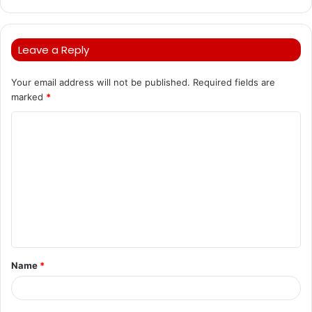
Leave a Reply
Your email address will not be published.
Required fields are
marked
*
C
o
m
m
e
n
t
Name
*
*