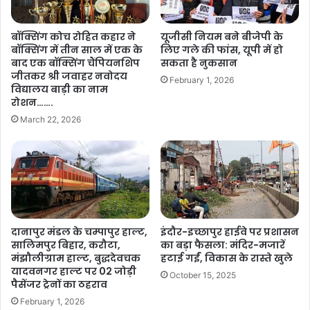
बॉक्सिंग कोच रोहित कहार ने
यूजीसी नियम बने बीजेपी के
बॉक्सिंग में तीन साल में एक के
लिए गले की फांस, यूपी में हो
बाद एक बॉक्सिंग चैंपियनशिप
सकता है नुकसान
जीतकर श्री जवाहर नवोदय
February 1, 2026
विद्यालय बाड़ी का नाम
रोशन…….
March 22, 2026
दानापुर मंडल के चम्पापुर हाल्ट,
इंदौर-इच्छापुर हाईवे पर प्रशासन
सालिमपुर बिहार, करौटा,
का बड़ा फैसला: मंदिर-मजारें
मंझौलीग्राम हाल्ट, बुद्धदेवचक
हटाई गईं, विकास के रास्ते खुले
यादवनगर हाल्ट पर 02 जोड़ी
October 15, 2025
पैसेंजर ट्रेनों का ठहराव
February 1, 2026