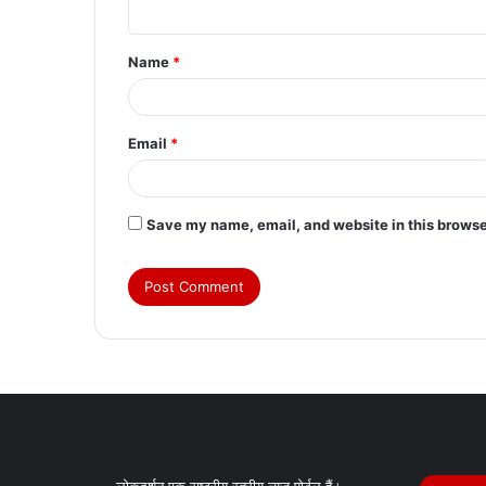
n
t
Name
*
*
Email
*
Save my name, email, and website in this browse