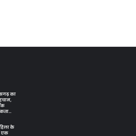
तीसगढ़ का
 पहचान,
थिक
मिकता…
महिला के
, एक