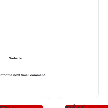
Website
r for the next time I comment.
tact Us
#बड़ी खबरें