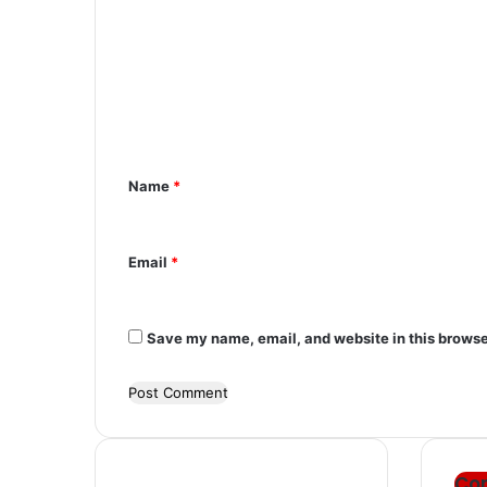
o
m
m
e
n
Name
*
t
*
Email
*
Save my name, email, and website in this browse
Con