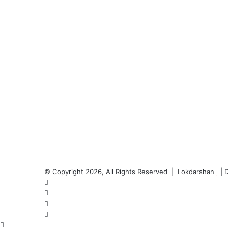
© Copyright 2026, All Rights Reserved | Lokdarshan
| 
Facebook
Twitter
YouTube
Instagram
Back
Whatsapp