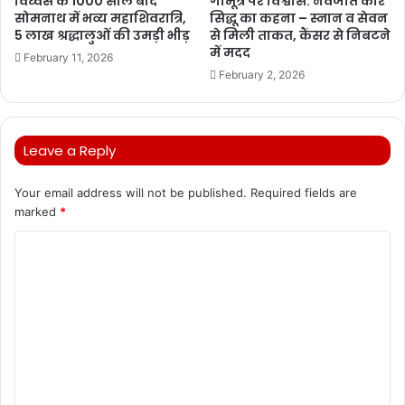
विध्वंस के 1000 साल बाद
गौमूत्र पर विश्वास: नवजोत कौर
सोमनाथ में भव्य महाशिवरात्रि,
सिद्धू का कहना – स्नान व सेवन
5 लाख श्रद्धालुओं की उमड़ी भीड़
से मिली ताकत, कैंसर से निबटने
में मदद
February 11, 2026
February 2, 2026
Leave a Reply
Your email address will not be published.
Required fields are
marked
*
C
o
m
m
e
n