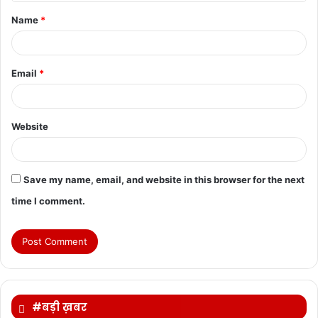
t
Name
*
*
Email
*
Website
Save my name, email, and website in this browser for the next
time I comment.
#बड़ी ख़बर