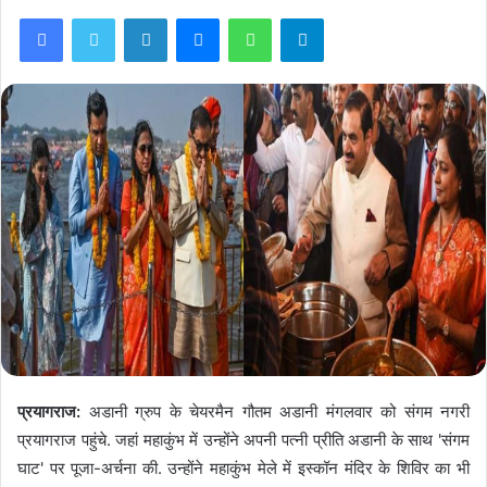
Facebook
Twitter
LinkedIn
Messenger
WhatsApp
Telegram
प्रयागराज:
अडानी ग्रुप के चेयरमैन गौतम अडानी मंगलवार को संगम नगरी
प्रयागराज पहुंचे. जहां महाकुंभ में उन्होंने अपनी पत्नी प्रीति अडानी के साथ 'संगम
घाट' पर पूजा-अर्चना की. उन्होंने महाकुंभ मेले में इस्कॉन मंदिर के शिविर का भी