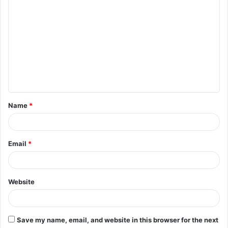
C
o
m
m
e
n
t
Name
*
*
Email
*
Website
Save my name, email, and website in this browser for the next