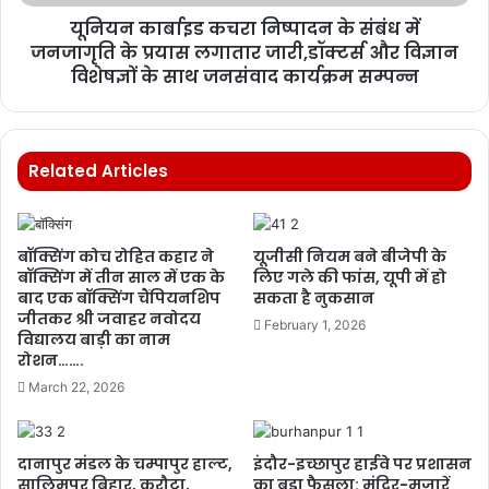
यूनियन कार्बाइड कचरा निष्पादन के संबंध में
जनजागृति के प्रयास लगातार जारी,डॉक्टर्स और विज्ञान
विशेषज्ञों के साथ जनसंवाद कार्यक्रम सम्पन्न
Related Articles
बॉक्सिंग कोच रोहित कहार ने
यूजीसी नियम बने बीजेपी के
बॉक्सिंग में तीन साल में एक के
लिए गले की फांस, यूपी में हो
बाद एक बॉक्सिंग चैंपियनशिप
सकता है नुकसान
जीतकर श्री जवाहर नवोदय
February 1, 2026
विद्यालय बाड़ी का नाम
रोशन…….
March 22, 2026
दानापुर मंडल के चम्पापुर हाल्ट,
इंदौर-इच्छापुर हाईवे पर प्रशासन
सालिमपुर बिहार, करौटा,
का बड़ा फैसला: मंदिर-मजारें