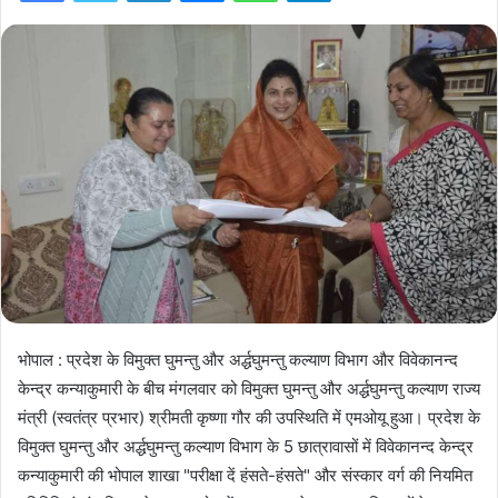
भोपाल : प्रदेश के विमुक्त घुमन्तु और अर्द्धघुमन्तु कल्याण विभाग और विवेकानन्द
केन्द्र कन्याकुमारी के बीच मंगलवार को विमुक्त घुमन्तु और अर्द्धघुमन्तु कल्याण राज्य
मंत्री (स्वतंत्र प्रभार) श्रीमती कृष्णा गौर की उपस्थिति में एमओयू हुआ। प्रदेश के
विमुक्त घुमन्तु और अर्द्धघुमन्तु कल्याण विभाग के 5 छात्रावासों में विवेकानन्द केन्द्र
कन्याकुमारी की भोपाल शाखा "परीक्षा दें हंसते-हंसते" और संस्कार वर्ग की नियमित