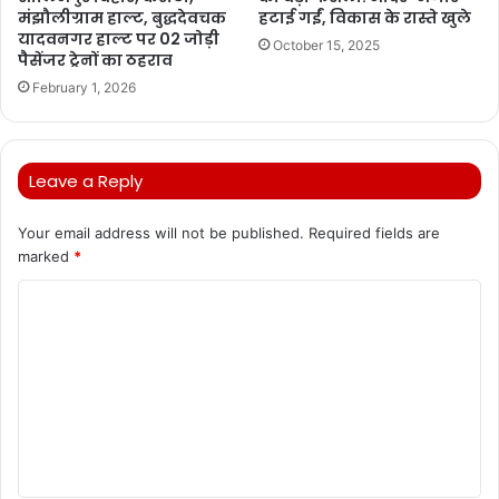
मंझौलीग्राम हाल्ट, बुद्धदेवचक
हटाई गईं, विकास के रास्ते खुले
यादवनगर हाल्ट पर 02 जोड़ी
October 15, 2025
पैसेंजर ट्रेनों का ठहराव
February 1, 2026
Leave a Reply
Your email address will not be published.
Required fields are
marked
*
C
o
m
m
e
n
t