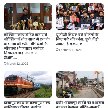
बॉक्सिंग कोच रोहित कहार ने
यूजीसी नियम बने बीजेपी के
बॉक्सिंग में तीन साल में एक के
लिए गले की फांस, यूपी में हो
बाद एक बॉक्सिंग चैंपियनशिप
सकता है नुकसान
जीतकर श्री जवाहर नवोदय
February 1, 2026
विद्यालय बाड़ी का नाम
रोशन…….
March 22, 2026
दानापुर मंडल के चम्पापुर हाल्ट,
इंदौर-इच्छापुर हाईवे पर प्रशासन
सालिमपुर बिहार, करौटा,
का बड़ा फैसला: मंदिर-मजारें