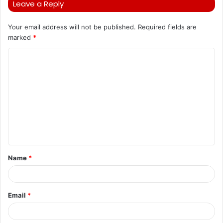
Leave a Reply
Your email address will not be published.
Required fields are
marked
*
C
o
m
m
e
n
t
Name
*
*
Email
*