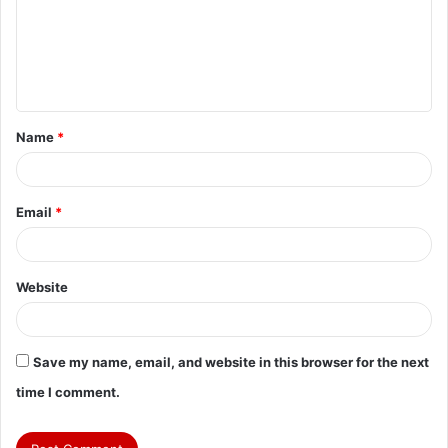
m
e
n
t
Name
*
*
Email
*
Website
Save my name, email, and website in this browser for the next
time I comment.