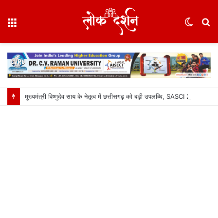
Menu
Switc
S
skin
fo
मुख्यमंत्री विष्णुदेव साय के नेतृत्व में छत्तीसगढ़ को बड़ी उपलब्धि, SASCI 2026-27 के तहत प्रोत्साहन राशि प्राप्त करने वाला देश का पहला राज्य बना छत्तीसगढ़….