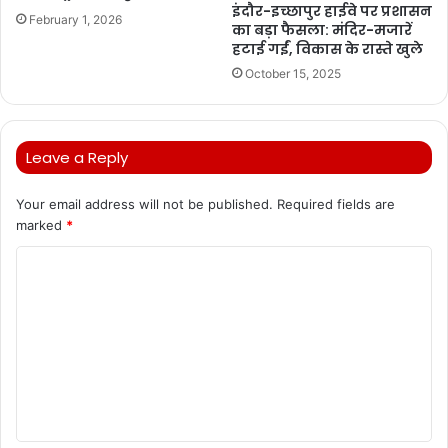
इंदौर-इच्छापुर हाईवे पर प्रशासन
February 1, 2026
का बड़ा फैसला: मंदिर-मजारें
हटाई गईं, विकास के रास्ते खुले
October 15, 2025
Leave a Reply
Your email address will not be published.
Required fields are
marked
*
C
o
m
m
e
n
t