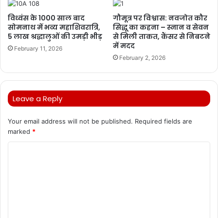
विध्वंस के 1000 साल बाद
गौमूत्र पर विश्वास: नवजोत कौर
सोमनाथ में भव्य महाशिवरात्रि,
सिद्धू का कहना – स्नान व सेवन
5 लाख श्रद्धालुओं की उमड़ी भीड़
से मिली ताकत, कैंसर से निबटने
में मदद
February 11, 2026
February 2, 2026
Leave a Reply
Your email address will not be published.
Required fields are
marked
*
C
o
m
m
e