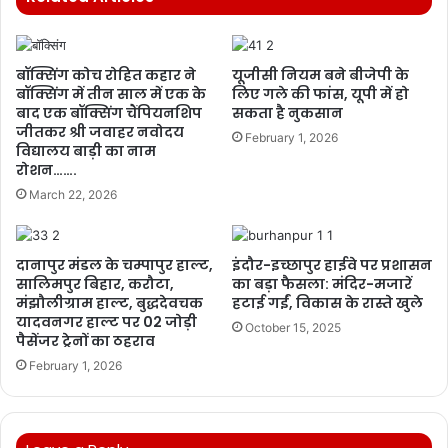
बॉक्सिंग कोच रोहित कहार ने
यूजीसी नियम बने बीजेपी के
बॉक्सिंग में तीन साल में एक के
लिए गले की फांस, यूपी में हो
बाद एक बॉक्सिंग चैंपियनशिप
सकता है नुकसान
जीतकर श्री जवाहर नवोदय
February 1, 2026
विद्यालय बाड़ी का नाम
रोशन…….
March 22, 2026
दानापुर मंडल के चम्पापुर हाल्ट,
इंदौर-इच्छापुर हाईवे पर प्रशासन
सालिमपुर बिहार, करौटा,
का बड़ा फैसला: मंदिर-मजारें
मंझौलीग्राम हाल्ट, बुद्धदेवचक
हटाई गईं, विकास के रास्ते खुले
यादवनगर हाल्ट पर 02 जोड़ी
October 15, 2025
पैसेंजर ट्रेनों का ठहराव
February 1, 2026