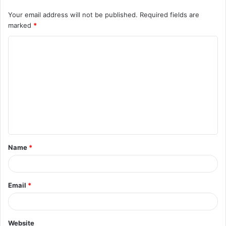
Your email address will not be published.
Required fields are
marked
*
C
o
m
m
e
n
t
Name
*
*
Email
*
Website