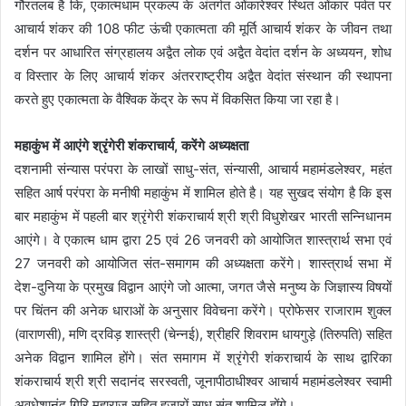
गौरतलब है कि, एकात्मधाम प्रकल्प के अंतर्गत ओंकारेश्वर स्थित ओंकार पर्वत पर
आचार्य शंकर की 108 फीट ऊंची एकात्मता की मूर्ति आचार्य शंकर के जीवन तथा
दर्शन पर आधारित संग्रहालय अद्वैत लोक एवं अद्वैत वेदांत दर्शन के अध्ययन, शोध
व विस्तार के लिए आचार्य शंकर अंतरराष्ट्रीय अद्वैत वेदांत संस्थान की स्थापना
करते हुए एकात्मता के वैश्विक केंद्र के रूप में विकसित किया जा रहा है।
महाकुंभ में आएंगे श्रृंगेरी शंकराचार्य, करेंगे अध्यक्षता
दशनामी संन्यास परंपरा के लाखों साधु-संत, संन्यासी, आचार्य महामंडलेश्वर, महंत
सहित आर्ष परंपरा के मनीषी महाकुंभ में शामिल होते है। यह सुखद संयोग है कि इस
बार महाकुंभ में पहली बार श्रृंगेरी शंकराचार्य श्री श्री विधुशेखर भारती सन्निधानम
आएंगे। वे एकात्म धाम द्वारा 25 एवं 26 जनवरी को आयोजित शास्त्रार्थ सभा एवं
27 जनवरी को आयोजित संत-समागम की अध्यक्षता करेंगे। शास्त्रार्थ सभा में
देश-दुनिया के प्रमुख विद्वान आएंगे जो आत्मा, जगत जैसे मनुष्य के जिज्ञास्य विषयों
पर चिंतन की अनेक धाराओं के अनुसार विवेचना करेंगे। प्रोफेसर राजाराम शुक्ल
(वाराणसी), मणि द्रविड़ शास्त्री (चेन्नई), श्रीहरि शिवराम धायगुड़े (तिरुपति) सहित
अनेक विद्वान शामिल होंगे। संत समागम में श्रृंगेरी शंकराचार्य के साथ द्वारिका
शंकराचार्य श्री श्री सदानंद सरस्वती, जूनापीठाधीश्वर आचार्य महामंडलेश्वर स्वामी
अवधेशानंद गिरि महाराज सहित हजारों साधु संत शामिल होंगे।