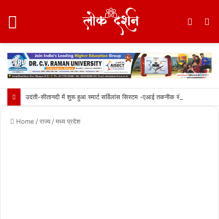
Menu
Switc
S
skin
fo
उदंती-सीतानदी में शुरू हुआ स्मार्ट सर्विलांस सिस्टम -एआई तकनीक से वन और वन्यजीवों की 24X7 निगरानी….
Home
/
राज्य
/
मध्य प्रदेश