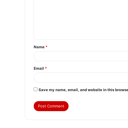
m
m
e
n
t
Name
*
*
Email
*
Save my name, email, and website in this browse