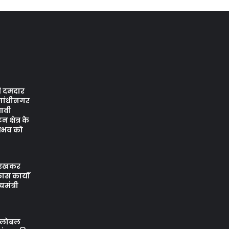
ी दमदार
 गांधीनगर
भावी
क्षेत्र के
 वैभव को
ं रखकर
ास कार्यों
यमंत्री
 ग्लोबल