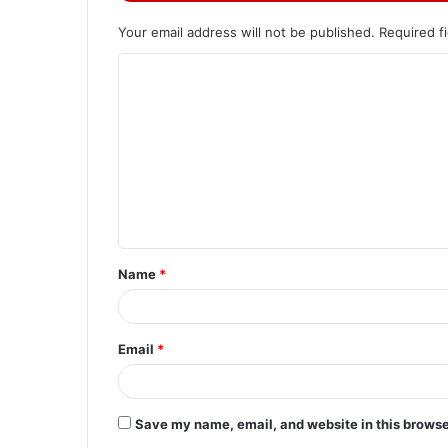
Your email address will not be published.
Required f
C
o
m
m
e
n
t
Name
*
*
Email
*
Save my name, email, and website in this browse