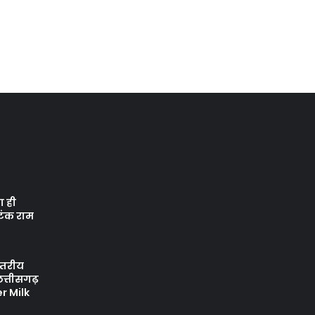
ा ही
 टंक राम
स्तरीय
त्तीसगढ़
er Milk