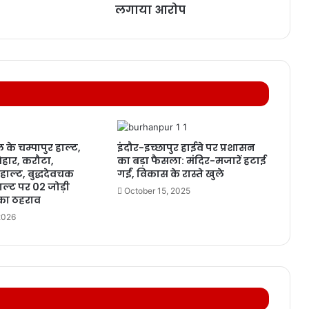
लगाया आरोप
 के चम्पापुर हाल्ट,
इंदौर-इच्छापुर हाईवे पर प्रशासन
हार, करौटा,
का बड़ा फैसला: मंदिर-मजारें हटाई
हाल्ट, बुद्धदेवचक
गईं, विकास के रास्ते खुले
ल्ट पर 02 जोड़ी
October 15, 2025
ों का ठहराव
2026