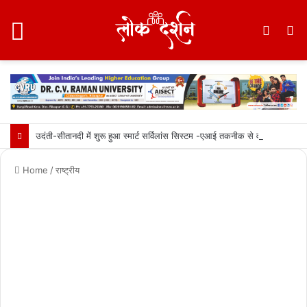
Menu
Switc
S
skin
fo
उदंती-सीतानदी में शुरू हुआ स्मार्ट सर्विलांस सिस्टम -एआई तकनीक से वन और वन्यजीवों की 24X7 निगरानी….
Home
/
राष्ट्रीय