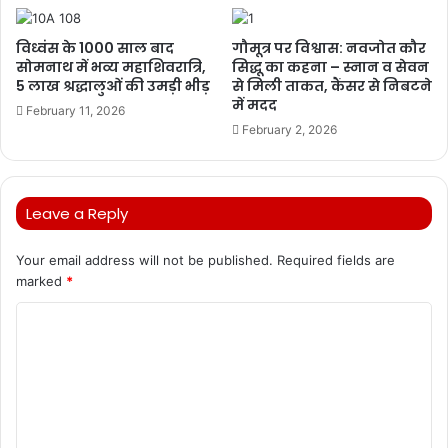
विध्वंस के 1000 साल बाद
गौमूत्र पर विश्वास: नवजोत कौर
सोमनाथ में भव्य महाशिवरात्रि,
सिद्धू का कहना – स्नान व सेवन
5 लाख श्रद्धालुओं की उमड़ी भीड़
से मिली ताकत, कैंसर से निबटने
में मदद
February 11, 2026
February 2, 2026
Leave a Reply
Your email address will not be published.
Required fields are
marked
*
C
o
m
m
e