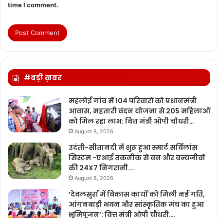
time I comment.
#बड़ी ख़बर
महलोई गांव में 104 परिवारों को प्रधानमंत्री
आवास, महतारी वंदन योजना से 205 महिलाओं
को मिल रहा लाभ: वित्त मंत्री ओपी चौधरी…
August 8, 2026
उदंती-सीतानदी में शुरू हुआ स्मार्ट सर्विलांस
सिस्टम -एआई तकनीक से वन और वन्यजीवों
की 24X7 निगरानी….
August 8, 2026
’देवलसुर्रा में विकास कार्यों को मिली नई गति,
आंगनबाड़ी भवन और सांस्कृतिक मंच का हुआ
भूमिपूजन’: वित्त मंत्री ओपी चौधरी….