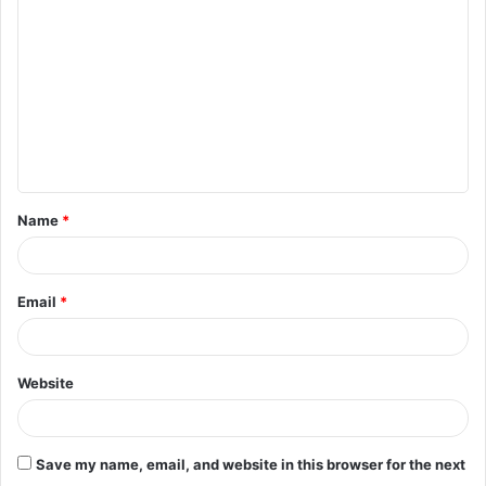
o
m
m
e
n
t
Name
*
*
Email
*
Website
Save my name, email, and website in this browser for the next