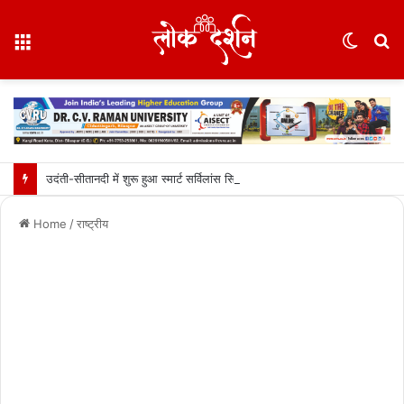
Menu
Switc
S
skin
fo
उदंती-सीतानदी में शुरू हुआ स्मार्ट सर्विलांस सिस्टम -एआई तकनीक से वन और वन्यजीवों की 24X7 निगरानी….
Home
/
राष्ट्रीय