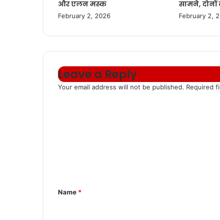
और एलन मस्क
सामने, दोनों
February 2, 2026
February 2, 
Leave a Reply
Your email address will not be published.
Required f
C
o
m
m
e
n
Name
*
t
*