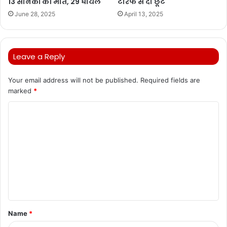
13 सैनिकों की मौत, 29 घायल
टैरिफ से दी छूट
June 28, 2025
April 13, 2025
Leave a Reply
Your email address will not be published.
Required fields are
marked
*
C
o
m
m
e
n
t
Name
*
*