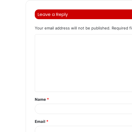
Leave a Reply
Your email address will not be published.
Required f
C
o
m
m
e
n
t
Name
*
*
Email
*