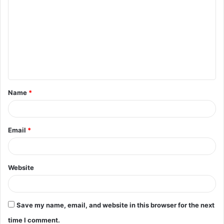
o
m
m
e
n
t
Name
*
*
Email
*
Website
Save my name, email, and website in this browser for the next
time I comment.