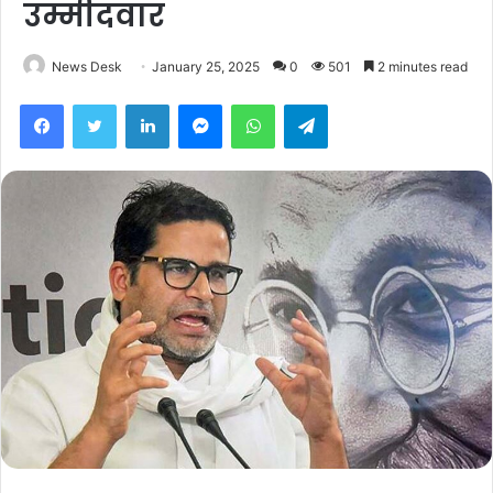
उम्मीदवार
News Desk
January 25, 2025
0
501
2 minutes read
Facebook
Twitter
LinkedIn
Messenger
WhatsApp
Telegram