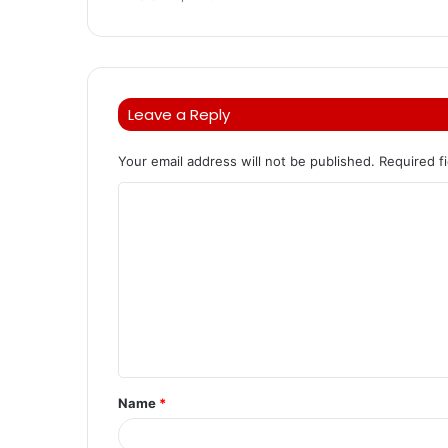
Leave a Reply
Your email address will not be published.
Required f
C
o
m
m
e
n
t
Name
*
*