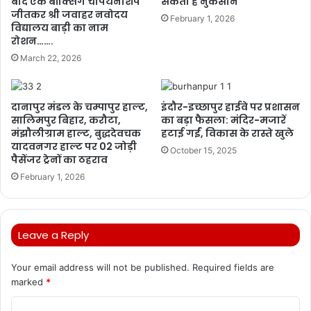
बाद एक बॉक्सिंग चैंपियनशिप
सकता है नुकसान
जीतकर श्री जवाहर नवोदय
February 1, 2026
विद्यालय बाड़ी का नाम
रोशन…….
March 22, 2026
दानापुर मंडल के चम्पापुर हाल्ट,
इंदौर-इच्छापुर हाईवे पर प्रशासन
सालिमपुर बिहार, करौटा,
का बड़ा फैसला: मंदिर-मजारें
मंझौलीग्राम हाल्ट, बुद्धदेवचक
हटाई गईं, विकास के रास्ते खुले
यादवनगर हाल्ट पर 02 जोड़ी
October 15, 2025
पैसेंजर ट्रेनों का ठहराव
February 1, 2026
Leave a Reply
Your email address will not be published.
Required fields are
marked
*
C