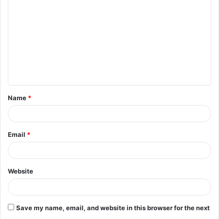
o
m
m
e
n
t
Name
*
*
Email
*
Website
Save my name, email, and website in this browser for the next