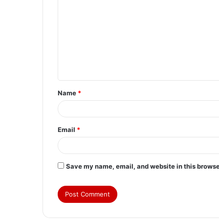
o
m
m
e
n
t
Name
*
*
Email
*
Save my name, email, and website in this browse