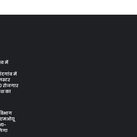
्व में
दगांव में
्लस्टर
00 रोजगार
वेश का
 विभाग
 एमओयू
्य-
लेगा