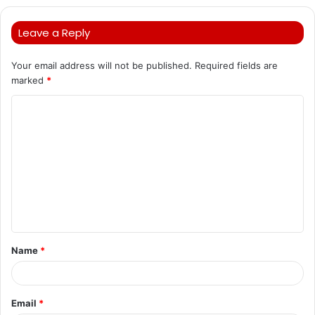
Leave a Reply
Your email address will not be published.
Required fields are
marked
*
C
o
m
m
e
n
t
Name
*
*
Email
*