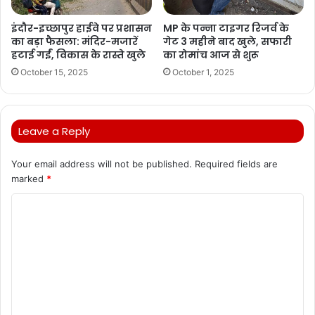
इंदौर-इच्छापुर हाईवे पर प्रशासन
MP के पन्ना टाइगर रिजर्व के
का बड़ा फैसला: मंदिर-मजारें
गेट 3 महीने बाद खुले, सफारी
हटाई गईं, विकास के रास्ते खुले
का रोमांच आज से शुरू
October 15, 2025
October 1, 2025
Leave a Reply
Your email address will not be published.
Required fields are
marked
*
C
o
m
m
e
n