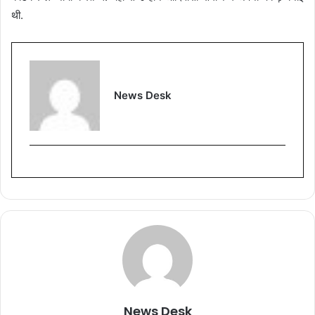
थी.
News Desk
News Desk