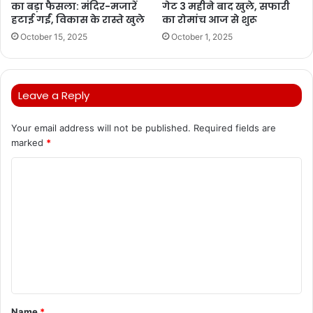
का बड़ा फैसला: मंदिर-मजारें
गेट 3 महीने बाद खुले, सफारी
हटाई गईं, विकास के रास्ते खुले
का रोमांच आज से शुरू
October 15, 2025
October 1, 2025
Leave a Reply
Your email address will not be published.
Required fields are
marked
*
C
o
m
m
e
n
t
Name
*