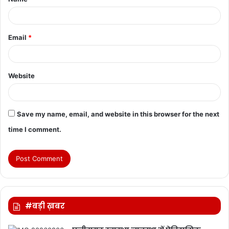
*
Email
*
Website
Save my name, email, and website in this browser for the next
time I comment.
#बड़ी ख़बर