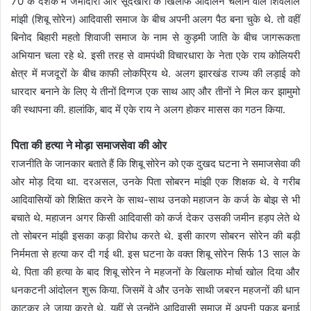
70 के दशक में जमींदारों और सूदखोरों के खिलाफ आंदोलन चलाने वाले शिवलाल
मांझी (शिबू सोरेन) आदिवासी समाज के बीच अपनी अलग पैठ बना चुके थे. तो वहीं
बिनोद बिहारी महतो शिवाजी समाज के नाम से कुड़मी जाति के बीच जागरूकता
अभियान चला रहे थे. इसी तरह से वामपंथी विचारधारा के नेता एके राय कोलियरी
क्षेत्र में मजदूरों के बीच काफी लोकप्रिय थे. अलग झारखंड राज्य की लड़ाई को
धारदार बनाने के लिए ये तीनों दिग्गज एक साथ आए और तीनों ने मिल कर झामुमो
की स्थापना की. हालांकि, बाद में एके राय ने अलग होकर मासस का गठन किया.
पिता की हत्या ने मोड़ा समाजसेवा की ओर
राजनीति के जानकार बताते हैं कि शिबू सोरेन को एक दुखद घटना ने समाजसेवा की
ओर मोड़ दिया था. दरअसल, उनके पिता सोबरन मांझी एक शिक्षक थे. वे गरीब
आदिवासियों को शिक्षित करने के साथ-साथ उनको महाजन के कर्ज के बोझ से भी
बचाते थे. महाजन अगर किसी आदिवासी को कर्ज देकर उसकी जमीन हड़प लेते थे
तो सोबरन मांझी इसका कड़ा विरोध करते थे. इसी कारण सोबरन सोरेन की बड़ी
निर्ममता से हत्या कर दी गई थी. इस घटना के वक्त शिबू सोरेन सिर्फ 13 साल के
थे. पिता की हत्या के बाद शिबू सोरेन ने महजनों के खिलाफ मोर्चा खोल दिया और
धनकटनी आंदोलन शुरू किया. जिसमें वे और उनके साथी जबरन महजनों की धान
काटकर ले जाया करते थे. यहीं से उन्होंने आदिवासी समाज में अपनी पकड़ बनाई