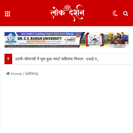
Menu
Switc
S
skin
fo
उदंती-सीतानदी में शुरू हुआ स्मार्ट सर्विलांस सिस्टम -एआई तकनीक से वन और वन्यजीवों की 24X7 निगरानी….
Home
/
छत्तीसगढ़