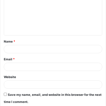
m
m
e
n
t
Name
*
*
Email
*
Website
Save my name, email, and website in this browser for the next
time I comment.