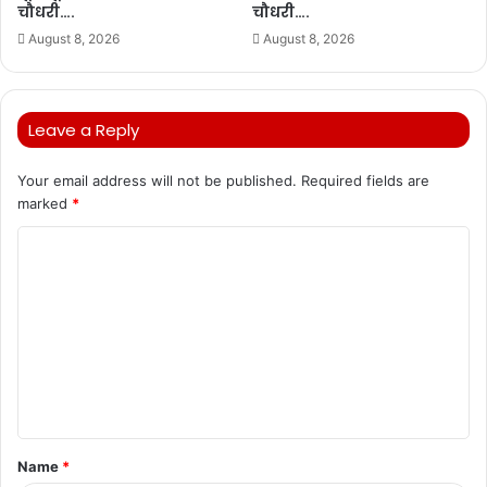
चौधरी….
चौधरी….
August 8, 2026
August 8, 2026
Leave a Reply
Your email address will not be published.
Required fields are
marked
*
C
o
m
m
e
n
t
Name
*
*