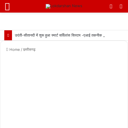
Menu
Switc
S
skin
fo
उदंती-सीतानदी में शुरू हुआ स्मार्ट सर्विलांस सिस्टम -एआई तकनीक से वन और वन्यजीवों की 24X7 निगरानी….
Home
/
छत्तीसगढ़