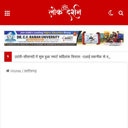
Menu
Switc
S
skin
fo
उदंती-सीतानदी में शुरू हुआ स्मार्ट सर्विलांस सिस्टम -एआई तकनीक से वन और वन्यजीवों की 24X7 निगरानी….
Home
/
छत्तीसगढ़