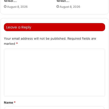
चौधरी….
चौधरी….
August 8, 2026
August 8, 2026
Leave a Reply
Your email address will not be published.
Required fields are
marked
*
C
o
m
m
e
n
t
Name
*
*