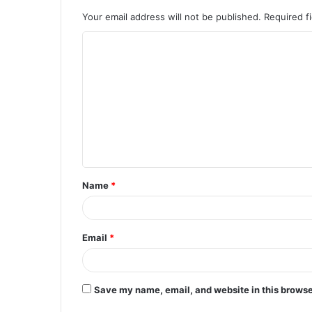
Your email address will not be published.
Required f
C
o
m
m
e
n
t
Name
*
*
Email
*
Save my name, email, and website in this browse