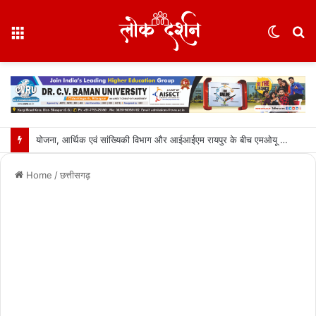
Menu
Switc
S
skin
fo
योजना, आर्थिक एवं सांख्यिकी विभाग और आईआईएम रायपुर के बीच एमओयू सुशासन, नीति निर्माण और साक्ष्य-आधारित निर्णय प्रणाली को मिलेगा बढ़ावा….
Home
/
छत्तीसगढ़