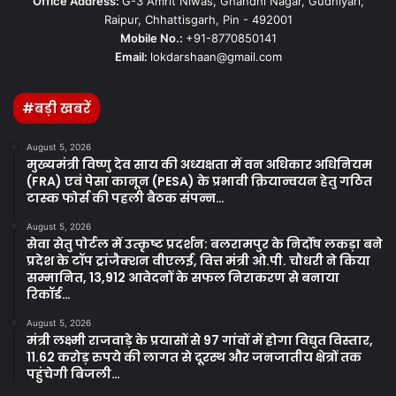
Office Address:
G-3 Amrit Niwas, Ghandhi Nagar, Gudhiyari,
Raipur, Chhattisgarh, Pin - 492001
Mobile No.:
+91-8770850141
Email:
lokdarshaan@gmail.com
#बड़ी खबरें
August 5, 2026
मुख्यमंत्री विष्णु देव साय की अध्यक्षता में वन अधिकार अधिनियम
(FRA) एवं पेसा कानून (PESA) के प्रभावी क्रियान्वयन हेतु गठित
टास्क फोर्स की पहली बैठक संपन्न…
August 5, 2026
सेवा सेतु पोर्टल में उत्कृष्ट प्रदर्शन: बलरामपुर के निर्दोष लकड़ा बने
प्रदेश के टॉप ट्रांजैक्शन वीएलई, वित्त मंत्री ओ.पी. चौधरी ने किया
सम्मानित, 13,912 आवेदनों के सफल निराकरण से बनाया
रिकॉर्ड…
August 5, 2026
मंत्री लक्ष्मी राजवाड़े के प्रयासों से 97 गांवों में होगा विद्युत विस्तार,
11.62 करोड़ रुपये की लागत से दूरस्थ और जनजातीय क्षेत्रों तक
पहुंचेगी बिजली…