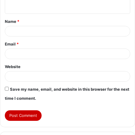
n
t
Name
*
*
Email
*
Website
Save my name, email, and website in this browser for the next
time I comment.