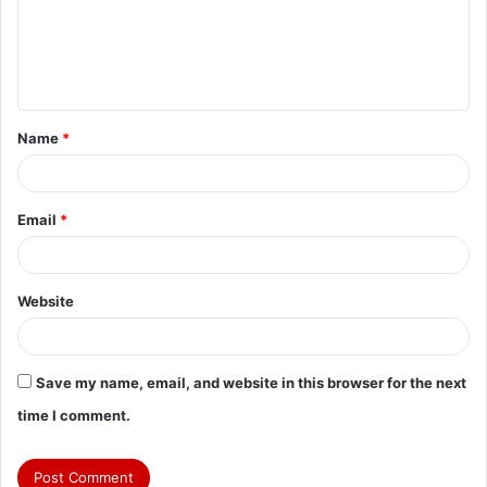
m
e
n
t
Name
*
*
Email
*
Website
Save my name, email, and website in this browser for the next
time I comment.