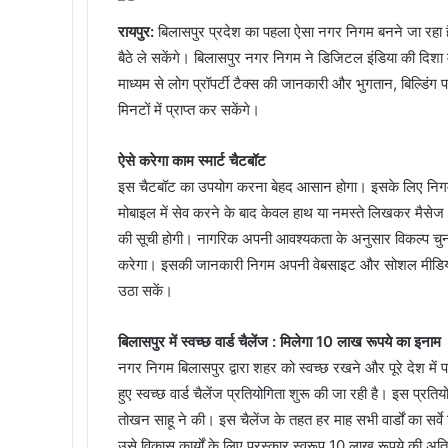
c
i
n
s
s
a
l
e
t
k
s
s
t
e
रायपुर:
बिलासपुर प्रदेश का पहला ऐसा नगर निगम बनने जा रहा ह
b
t
e
e
e
s
g
बैठे ले सकेंगे। बिलासपुर नगर निगम ने डिजिटल इंडिया की दिशा
o
e
d
n
n
A
r
माध्यम से लोग प्रॉपर्टी टैक्स की जानकारी और भुगतान, बिल्डिंग
o
r
I
g
g
p
a
मिनटों में प्राप्त कर सकेंगे।
k
n
e
e
p
m
r
r
ऐसे करेगा काम स्मार्ट चैटबॉट
इस चैटबॉट का उपयोग करना बेहद आसान होगा। इसके लिए नि
मोबाइल में सेव करने के बाद केवल हाथ या नमस्ते लिखकर मैसेज 
की सूची होगी। नागरिक अपनी आवश्यकता के अनुसार विकल्प चुन
करेगा। इसकी जानकारी निगम अपनी वेबसाइट और सोशल मीडिया के 
उठा सकें।
बिलासपुर में स्वच्छ वार्ड चैलेंज : मिलेगा 10 लाख रूपये का इनाम
नगर निगम बिलासपुर द्वारा शहर को स्वच्छ रखने और पूरे देश में
हुए स्वच्छ वार्ड चैलेंज प्रतियोगिता शुरू की जा रही है। इस प्रत
तोखन साहू ने की। इस चैलेंज के तहत हर माह सभी वार्डों का सर्वे 
उसे विकास कार्यों के लिए पुरस्कार स्वरूप 10 लाख रूपये की अतिर