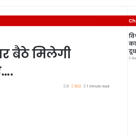
एं….
Ch
विश
का
घर बैठे मिलेगी
दू
Au
ं….
0
502
1 minute read