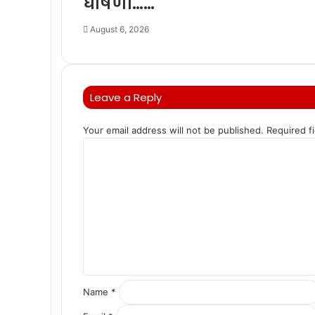
घोषणा……
August 6, 2026
Leave a Reply
Your email address will not be published.
Required f
C
o
m
m
e
n
t
*
Name
*