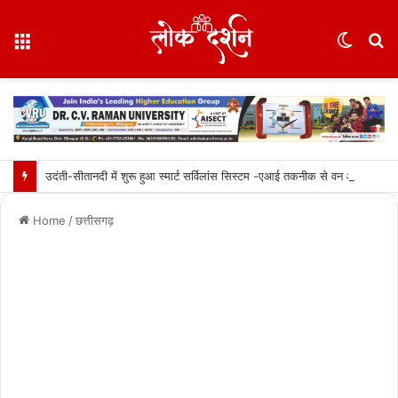
Menu
Switc
S
skin
fo
उदंती-सीतानदी में शुरू हुआ स्मार्ट सर्विलांस सिस्टम -एआई तकनीक से वन और वन्यजीवों की 24X7 निगरानी….
Home
/
छत्तीसगढ़