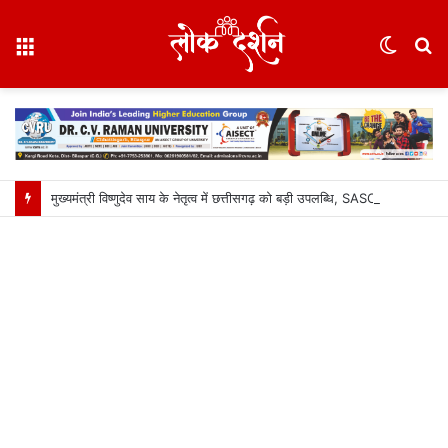
Menu
Switc
S
skin
fo
मुख्यमंत्री विष्णुदेव साय के नेतृत्व में छत्तीसगढ़ को बड़ी उपलब्धि, SASCI 2026-27 के तहत प्रोत्साहन राशि प्राप्त करने वाला देश का पहला राज्य बना छत्तीसगढ़….