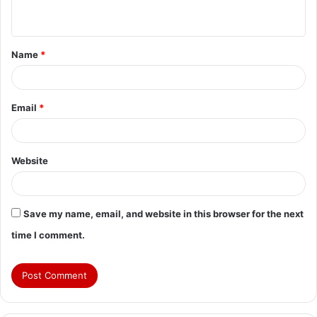
n
t
Name
*
*
Email
*
Website
Save my name, email, and website in this browser for the next
time I comment.