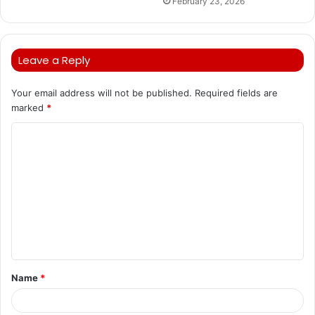
February 23, 2026
Leave a Reply
Your email address will not be published.
Required fields are
marked
*
C
o
m
m
e
n
t
Name
*
*