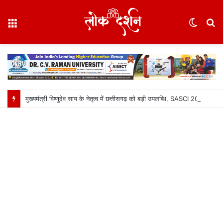
Menu
Switc
S
skin
fo
मुख्यमंत्री विष्णुदेव साय के नेतृत्व में छत्तीसगढ़ को बड़ी उपलब्धि, SASCI 2026-27 के तहत प्रोत्साहन राशि प्राप्त करने वाला देश का पहला राज्य बना छत्तीसगढ़….