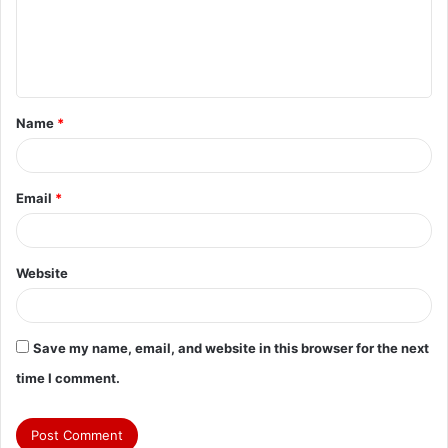
m
e
n
t
Name
*
*
Email
*
Website
Save my name, email, and website in this browser for the next
time I comment.