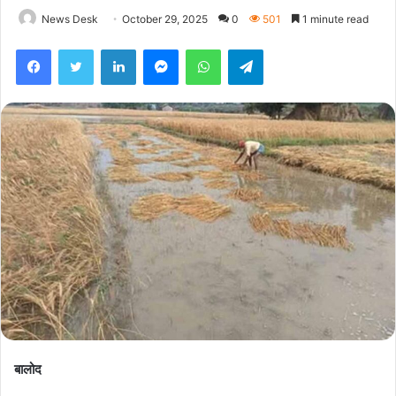
News Desk
October 29, 2025
0
501
1 minute read
Facebook
Twitter
LinkedIn
Messenger
WhatsApp
Telegram
बालोद