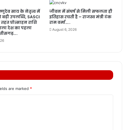
ष्णुदेव साय के नेतृत्व में
जीवन में संघर्ष से मिली सफलता ही
ो बड़ी उपलब्धि, SASCI
इतिहास रचती है – राजस्व मंत्री टंक
तहत प्रोत्साहन राशि
राम वर्मा…..
 वाला देश का पहला
August 6, 2026
त्तीसगढ़….
026
ields are marked
*