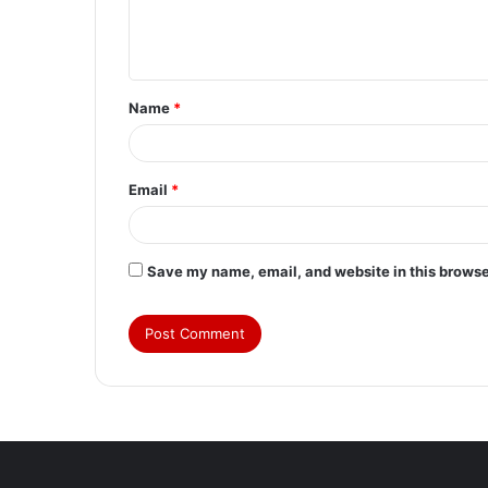
e
n
t
Name
*
*
Email
*
Save my name, email, and website in this browse