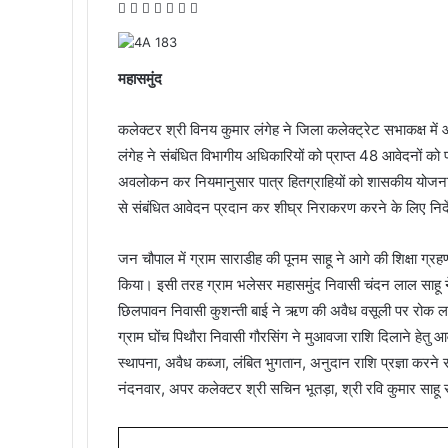
F
T
L
M
M
W
T
a
w
i
e
e
h
e
c
i
n
s
s
a
l
e
t
k
s
s
t
e
महासमुंद
b
t
e
e
e
s
g
o
e
d
n
n
A
r
कलेक्टर श्री विनय कुमार लंगेह ने जिला कलेक्ट्रेट सभाकक्ष मे
o
r
I
g
g
p
a
लंगेह ने संबंधित विभागीय अधिकारियों को प्राप्त 48 आवेदनों को
k
n
e
e
p
m
r
r
अवलोकन कर नियमानुसार पात्र हितग्राहियों को शासकीय योजना
से संबंधित आवेदन प्रदान कर शीघ्र निराकरण करने के लिए निर्
जन चौपाल में ग्राम साराडीह की पूनम साहू ने आगे की शिक्षा ग्रह
किया। इसी तरह ग्राम भलेसर महासमुंद निवासी चंदन लाल साहू ने
छिलपावन निवासी कुशन्ती बाई ने ऋण की अवैध वसूली पर रोक लगाने
ग्राम घोंच पिथौरा निवासी गौरसिंग ने मुआवजा राशि दिलाने हे
स्थापना, अवैध कब्जा, लंबित भुगतान, अनुदान राशि प्रज्ञा करने
नंदनवार, अपर कलेक्टर श्री सचिन भूतड़ा, श्री रवि कुमार साह