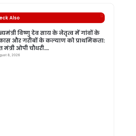
C
eck Also
l
o
्यमंत्री विष्णु देव साय के नेतृत्व में गांवों के
s
कास और गरीबों के कल्याण को प्राथमिकता:
e
्त मंत्री ओपी चौधरी….
gust 8, 2026