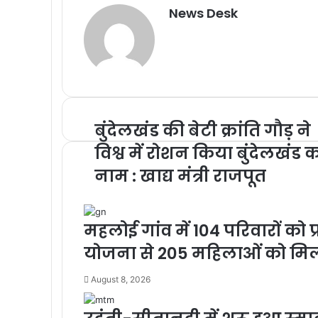
News Desk
o
b
r
t
I
e
g
e
g
e
p
s
a
g
k
o
e
n
d
e
n
e
n
p
A
m
r
o
r
I
r
g
r
g
p
a
k
n
e
e
p
m
r
r
बुंदेलखंड की बेटी क्रांति गौड़ ने
विश्व में रोशन किया बुंदेलखंड 
नाम : खाद्य मंत्री राजपूत
महलोई गांव में 104 परिवारों को 
योजना से 205 महिलाओं को मिल र
August 8, 2026